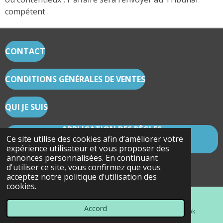
compétent .
CONTACT
CONDITIONS GÉNÉRALES DE VENTES
QUI JE SUIS
APPLICATION DES RÈGLES
CARTOMANCIE/RÉSERVATION ET CODE
Ce site utilise des cookies afin d’améliorer votre
DÉONTOLOGIQUE
expérience utilisateur et vous proposer des
annonces personnalisées. En continuant
© 2022 - 2026 Les secrets du Lotus Bleu
d'utiliser ce site, vous confirmez que vous
Propulsé par
Webador
acceptez notre politique d’utilisation des
cookies.
Accord
E-mail
Carte
Facebook