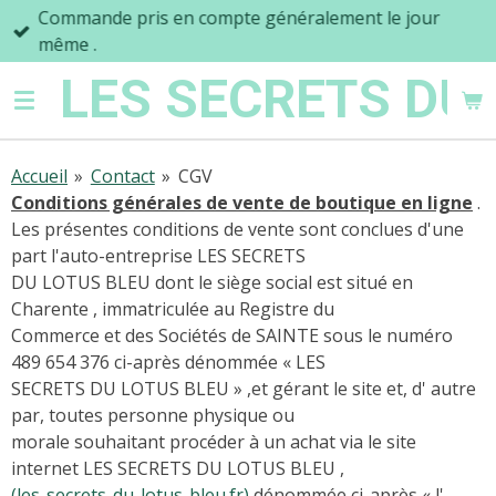
Commande pris en compte généralement le jour
Passer
même .
au
contenu
LES SECRETS DU
principal
Accueil
»
Contact
»
CGV
Conditions générales de vente de boutique en ligne
.
Les présentes conditions de vente sont conclues d'une
part l'auto-entreprise LES SECRETS
DU LOTUS BLEU dont le siège social est situé en
Charente , immatriculée au Registre du
Commerce et des Sociétés de SAINTE sous le numéro
489 654 376 ci-après dénommée « LES
SECRETS DU LOTUS BLEU » ,et gérant le site et, d' autre
par, toutes personne physique ou
morale souhaitant procéder à un achat via le site
internet LES SECRETS DU LOTUS BLEU ,
(les-secrets-du-lotus-bleu.fr)
dénommée ci-après « l'