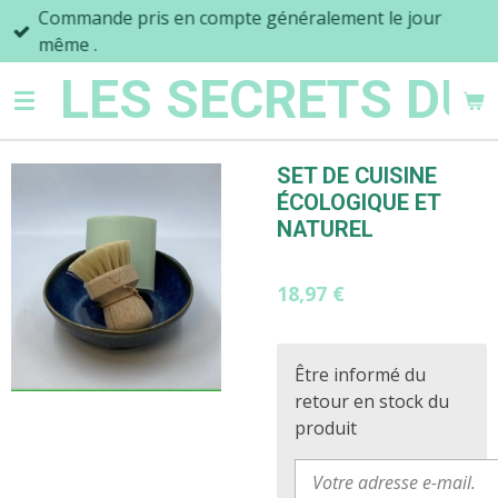
Commande pris en compte généralement le jour
Passer
même .
au
contenu
LES SECRETS DU
principal
SET DE CUISINE
ÉCOLOGIQUE ET
NATUREL
18,97 €
Être informé du
retour en stock du
produit