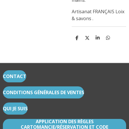
mains.
Artisanat FRANÇAIS Loix
& savons .
P
P
P
P
A
A
A
A
R
R
R
R
T
T
T
T
A
A
A
A
G
G
G
G
E
E
E
E
R
R
R
R
CONTACT
CONDITIONS GÉNÉRALES DE VENTES
QUI JE SUIS
APPLICATION DES RÈGLES
CARTOMANCIE/RÉSERVATION ET CODE