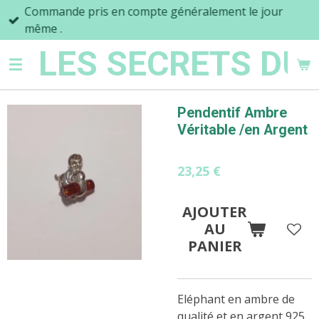
Commande pris en compte généralement le jour
Passer
même .
au
contenu
LES SECRETS DU
principal
Pendentif Ambre
Véritable /en Argent
23,25 €
AJOUTER
AU
PANIER
Eléphant en ambre de
qualité et en argent 925.