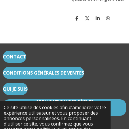
P
P
P
P
A
A
A
A
R
R
R
R
T
T
T
T
A
A
A
A
G
G
G
G
E
E
E
E
R
R
R
R
CONTACT
CONDITIONS GÉNÉRALES DE VENTES
QUI JE SUIS
APPLICATION DES RÈGLES
CARTOMANCIE/RÉSERVATION ET CODE
Ce site utilise des cookies afin d’améliorer votre
DÉONTOLOGIQUE
expérience utilisateur et vous proposer des
annonces personnalisées. En continuant
© 2022 - 2026 Les secrets du Lotus Bleu
d'utiliser ce site, vous confirmez que vous
Propulsé par
Webador