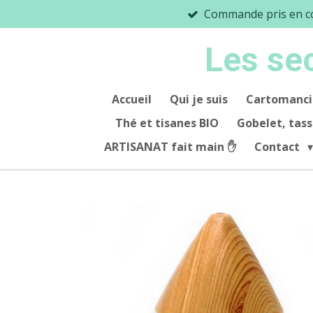
Commande pris en co
Passer
au
Les se
contenu
principal
Accueil
Qui je suis
Cartomanci
Thé et tisanes BIO
Gobelet, tas
ARTISANAT fait main ✋️
Contact