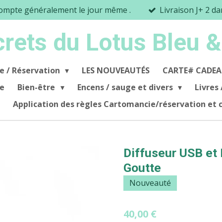
mpte généralement le jour même .
Livraison J+ 2 d
crets du Lotus Bleu &
e / Réservation
LES NOUVEAUTÉS
CARTE# CADEA
se
Bien-être
Encens / sauge et divers
Livres 
Application des règles Cartomancie/réservation et
Diffuseur USB et
Goutte
Nouveauté
40,00 €