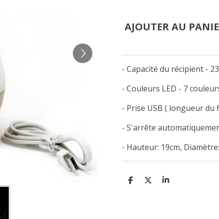
AJOUTER AU PANI
- Capacité du récipient - 2
- Couleurs LED - 7 couleur
- Prise USB ( longueur du f
- S'arrête automatiquement
- Hauteur: 19cm, Diamètre:
P
P
P
A
A
A
R
R
R
T
T
T
A
A
A