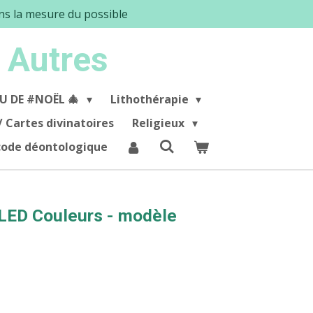
ans la mesure du possible
 Autres
U DE #NOËL 🎄
Lithothérapie
/ Cartes divinatoires
Religieux
 code déontologique
 LED Couleurs - modèle