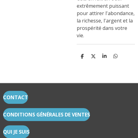
extrêmement puissant
pour attirer l'abondance,
la richesse, l'argent et la
prospérité dans votre
vie.
P
P
P
P
A
A
A
A
R
R
R
R
T
T
T
T
A
A
A
A
G
G
G
G
E
E
E
E
R
R
R
R
CONTACT
CONDITIONS GÉNÉRALES DE VENTES
QUI JE SUIS