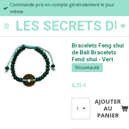
Commande pris en compte généralement le jour
Passer
même .
au
contenu
LES SECRETS DU
principal
Bracelets Feng shui
de Bali Bracelets
Fend shui - Vert
Nouveauté
6,25 €
AJOUTER
AU
PANIER