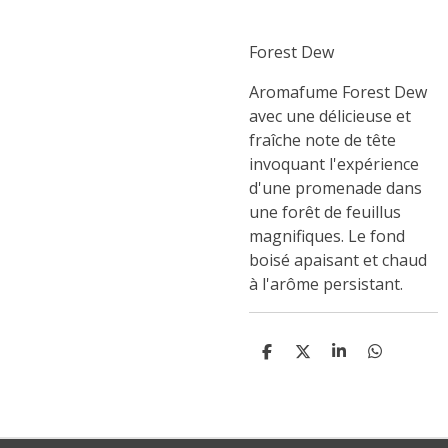
Forest Dew
Aromafume Forest Dew
avec une délicieuse et
fraîche note de tête
invoquant l'expérience
d'une promenade dans
une forêt de feuillus
magnifiques. Le fond
boisé apaisant et chaud
à l'arôme persistant.
P
P
P
P
A
A
A
A
R
R
R
R
T
T
T
T
A
A
A
A
G
G
G
G