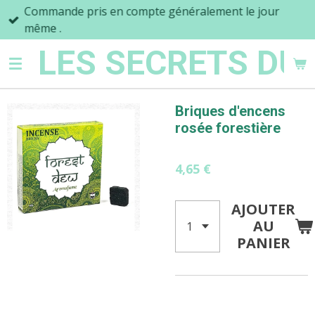
Commande pris en compte généralement le jour
Passer
même .
au
contenu
LES SECRETS DU
principal
Briques d'encens
rosée forestière
4,65 €
AJOUTER
AU
PANIER