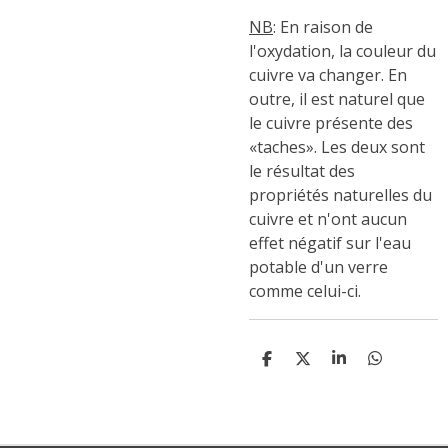
NB
: En raison de
l'oxydation, la couleur du
cuivre va changer. En
outre, il est naturel que
le cuivre présente des
«taches». Les deux sont
le résultat des
propriétés naturelles du
cuivre et n'ont aucun
effet négatif sur l'eau
potable d'un verre
comme celui-ci.
P
P
P
P
A
A
A
A
R
R
R
R
T
T
T
T
A
A
A
A
G
G
G
G