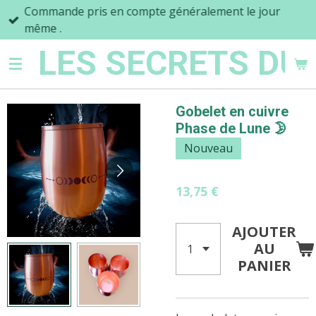
Commande pris en compte généralement le jour
Passer
même .
au
contenu
LES SECRETS DU
principal
Gobelet en cuivre
Phase de Lune 🌛
Nouveau
13,75 €
AJOUTER
AU
PANIER