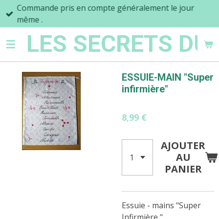
Commande pris en compte généralement le jour
Passer
même .
au
contenu
LES SECRETS DU
principal
ESSUIE-MAIN "Super
infirmière"
8,99 €
AJOUTER
AU
PANIER
Essuie - mains "Super
Infirmière ".