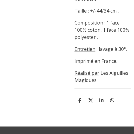
Taille :
+/-44/34 cm .
Composition :
1 face
100% coton, 1 face 100%
polyester .
Entretien
: lavage à 30°.
Imprimé en France.
Réalisé par
Les Aiguilles
Magiques
P
P
P
P
A
A
A
A
R
R
R
R
T
T
T
T
A
A
A
A
G
G
G
G
E
E
E
E