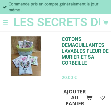
Commande pris en compte généralement le jour
Passer
même .
au
contenu
LES SECRETS DU
principal
COTONS
DEMAQUILLANTES
LAVABLES FLEUR DE
MURIER ET SA
CORBEILLE
20,00 €
AJOUTER
AU
PANIER