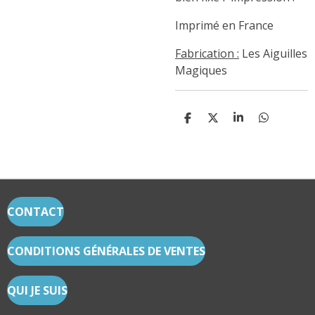
Imprimé en France
Fabrication :
Les Aiguilles
Magiques
P
P
P
P
A
A
A
A
R
R
R
R
T
T
T
T
A
A
A
A
G
G
G
G
E
E
E
E
R
R
R
R
CONTACT
CONDITIONS GÉNÉRALES DE VENTES
QUI JE SUIS