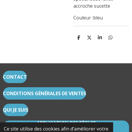
accroche sucette
Couleur :bleu
P
P
P
P
A
A
A
A
R
R
R
R
T
T
T
T
A
A
A
A
G
G
G
G
E
E
E
E
R
R
R
R
CONTACT
CONDITIONS GÉNÉRALES DE VENTES
QUI JE SUIS
APPLICATION DES RÈGLES
CARTOMANCIE/RÉSERVATION ET CODE
Ce site utilise des cookies afin d’améliorer votre