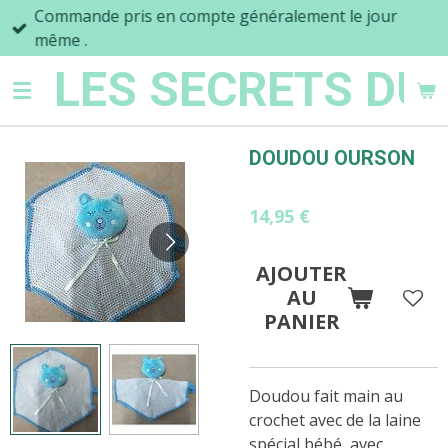
Commande pris en compte généralement le jour
Passer
même .
au
contenu
LES SECRETS DU
principal
DOUDOU OURSON
14,95 €
AJOUTER
AU
PANIER
Doudou fait main au
crochet avec de la laine
spécial bébé avec