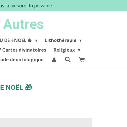
ans la mesure du possible
 Autres
U DE #NOËL 🎄
Lithothérapie
/ Cartes divinatoires
Religieux
 code déontologique
E NOËL 🎁