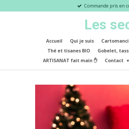
Commande pris en co
Passer
au
Les se
contenu
principal
Accueil
Qui je suis
Cartomanci
Thé et tisanes BIO
Gobelet, tas
ARTISANAT fait main ✋️
Contact