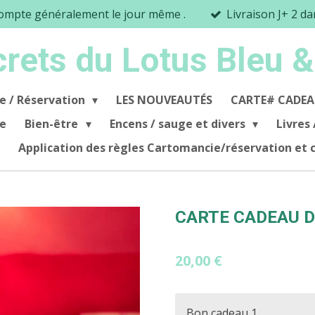
mpte généralement le jour même .
Livraison J+ 2 d
crets du Lotus Bleu &
e / Réservation
LES NOUVEAUTÉS
CARTE# CADEA
se
Bien-être
Encens / sauge et divers
Livres 
Application des règles Cartomancie/réservation et
CARTE CADEAU D
20,00 €
Bon cadeau 1