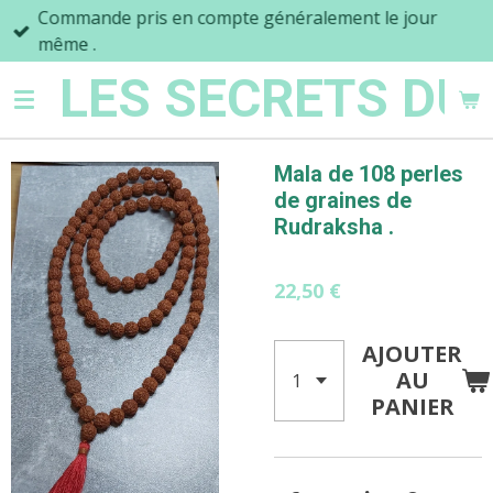
Commande pris en compte généralement le jour
Passer
même .
au
contenu
LES SECRETS DU
principal
Mala de 108 perles
de graines de
Rudraksha .
22,50 €
AJOUTER
AU
PANIER