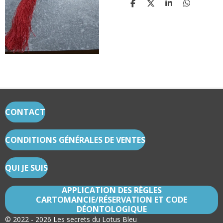
P
P
P
P
A
A
A
A
R
R
R
R
T
T
T
T
A
A
A
A
G
G
G
G
E
E
E
E
R
R
R
R
CONTACT
CONDITIONS GÉNÉRALES DE VENTES
QUI JE SUIS
APPLICATION DES RÈGLES
CARTOMANCIE/RÉSERVATION ET CODE
DÉONTOLOGIQUE
© 2022 - 2026 Les secrets du Lotus Bleu