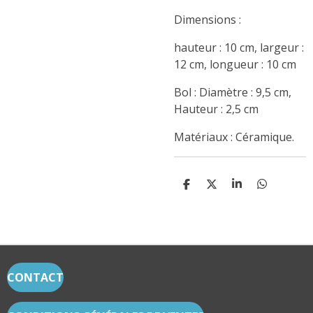
Dimensions :
hauteur : 10 cm, largeur :
12 cm, longueur : 10 cm
Bol : Diamètre : 9,5 cm,
Hauteur : 2,5 cm
Matériaux : Céramique.
P
P
P
P
A
A
A
A
R
R
R
R
T
T
T
T
A
A
A
A
G
G
G
G
E
E
E
E
R
R
R
R
CONTACT