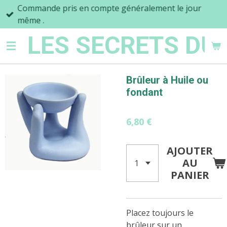
Commande pris en compte généralement le jour
Passer
même .
au
contenu
LES SECRETS DU
principal
Brûleur à Huile ou
fondant
6,80 €
AJOUTER
AU
PANIER
Placez toujours le
brûleur sur un