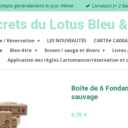
mpte généralement le jour même .
Livraison J+ 2 d
crets du Lotus Bleu &
e / Réservation
LES NOUVEAUTÉS
CARTE# CADEA
se
Bien-être
Encens / sauge et divers
Livres 
Application des règles Cartomancie/réservation et
Boîte de 6 Fondan
sauvage
6,95 €