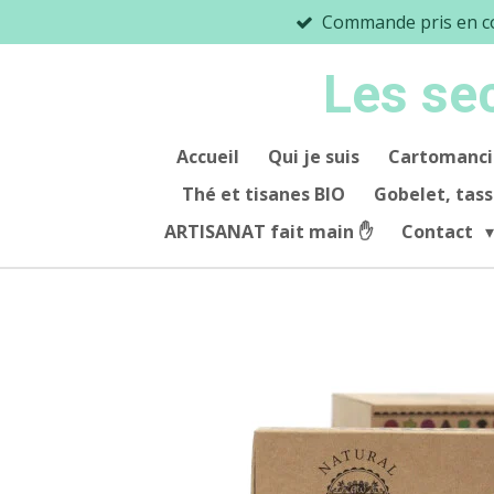
Commande pris en co
Passer
au
Les se
contenu
principal
Accueil
Qui je suis
Cartomanci
Thé et tisanes BIO
Gobelet, tas
ARTISANAT fait main ✋️
Contact