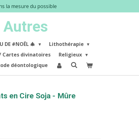
ans la mesure du possible
 Autres
U DE #NOËL 🎄
Lithothérapie
/ Cartes divinatoires
Religieux
 code déontologique
ts en Cire Soja - Mûre