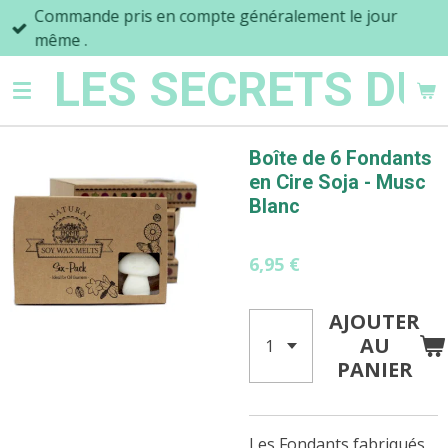
Commande pris en compte généralement le jour
Passer
même .
au
contenu
LES SECRETS DU
principal
Boîte de 6 Fondants
en Cire Soja - Musc
Blanc
6,95 €
AJOUTER
AU
PANIER
Les Fondants fabriqués