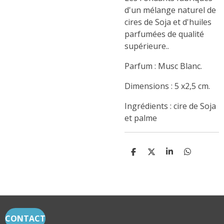
d'un mélange naturel de
cires de Soja et d'huiles
parfumées de qualité
supérieure..
Parfum : Musc Blanc.
Dimensions : 5 x2,5 cm.
Ingrédients : cire de Soja
et palme
P
P
P
P
A
A
A
A
R
R
R
R
T
T
T
T
A
A
A
A
G
G
G
G
E
E
E
E
R
R
R
R
CONTACT